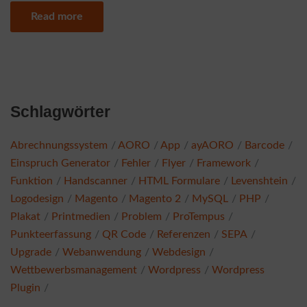
Read more
Schlagwörter
Abrechnungssystem
AORO
App
ayAORO
Barcode
Einspruch Generator
Fehler
Flyer
Framework
Funktion
Handscanner
HTML Formulare
Levenshtein
Logodesign
Magento
Magento 2
MySQL
PHP
Plakat
Printmedien
Problem
ProTempus
Punkteerfassung
QR Code
Referenzen
SEPA
Upgrade
Webanwendung
Webdesign
Wettbewerbsmanagement
Wordpress
Wordpress
Plugin